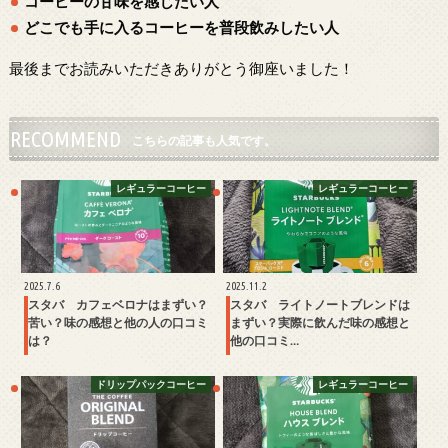
コーヒーの甘味を感じたい人
どこでも手に入るコーヒーを普段飲みしたい人
最後までお読みいただきありがとう御座いました！
RECOMMEND
こちらの記事も人気です。
レギュラーコーヒー
レギュラーコーヒー
2025.7.6
2025.11.2
スタバ カフェベロナはまずい？
スタバ ライトノートブレンドは
苦い？味の感想と他の人の口コミ
まずい？実際に飲んだ味の感想と
は？
他の口コミ…
ドリップパックコーヒー
レギュラーコーヒー