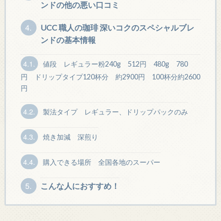
ンドの他の悪い口コミ
4.
UCC 職人の珈琲 深いコクのスペシャルブレ
ンドの基本情報
4.1.
値段 レギュラー粉240g 512円 480g 780
円 ドリップタイプ120杯分 約2900円 100杯分約2600
円
4.2.
製法タイプ レギュラー、ドリップパックのみ
4.3.
焼き加減 深煎り
4.4.
購入できる場所 全国各地のスーパー
5.
こんな人におすすめ！